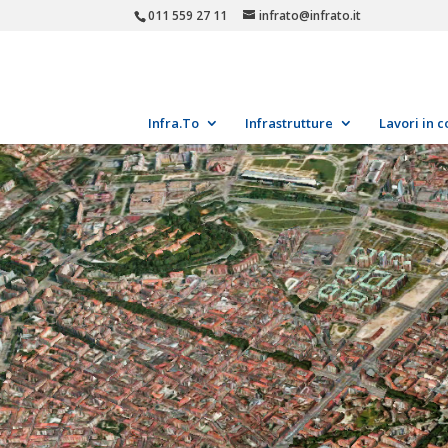
011 559 27 11
infrato@infrato.it
Infra.To
Infrastrutture
Lavori in c