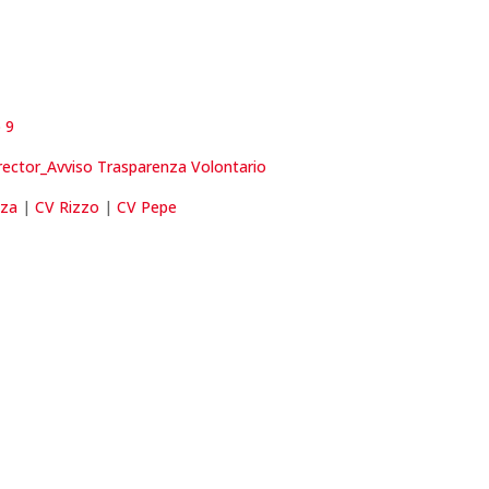
 9
irector_Avviso Trasparenza Volontario
lza
|
CV Rizzo
|
CV Pepe