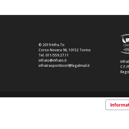
© 2019 Infra.To
Corso Novara 96, 10152 Torino
Tel. 011/559.27.11
infrato@infrato.it
Infra
infratrasportitosrl@legalmail.it
C.F./
Regis
Informat