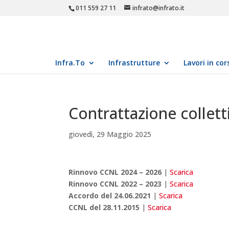
011 559 27 11
infrato@infrato.it
Infra.To
Infrastrutture
Lavori in cor
Contrattazione collett
giovedì, 29 Maggio 2025
Rinnovo CCNL 2024 – 2026
|
Scarica
Rinnovo CCNL 2022 – 2023
|
Scarica
Accordo del 24.06.2021
|
Scarica
CCNL del 28.11.2015
|
Scarica