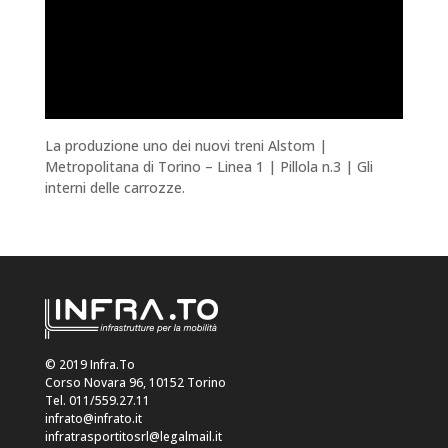
La produzione uno dei nuovi treni Alstom |
Metropolitana di Torino – Linea 1 | Pillola n.3 | Gli
interni delle carrozze.
© 2019 Infra.To
Corso Novara 96, 10152 Torino
Tel. 011/559.27.11
infrato@infrato.it
infratrasportitosrl@legalmail.it