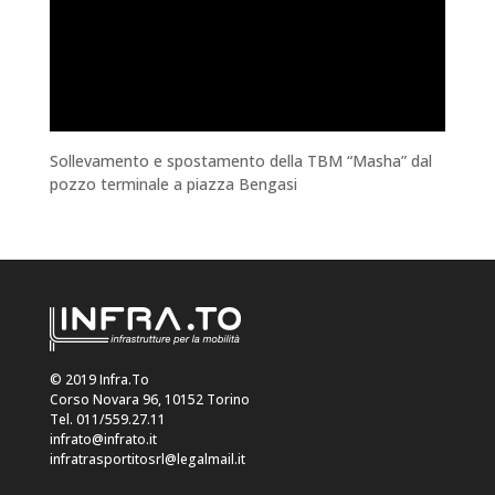
Sollevamento e spostamento della TBM “Masha” dal
pozzo terminale a piazza Bengasi
© 2019 Infra.To
Corso Novara 96, 10152 Torino
Tel. 011/559.27.11
infrato@infrato.it
infratrasportitosrl@legalmail.it