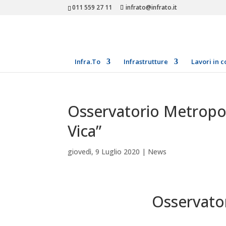
011 559 27 11
infrato@infrato.it
Infra.To
Infrastrutture
Lavori in c
Osservatorio Metropol
Vica”
giovedì, 9 Luglio 2020
|
News
Osservato