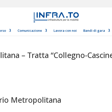
orso
Comunicazione
Lavora con noi
Bandi di gara
itana – Tratta “Collegno-Cascin
rio Metropolitana