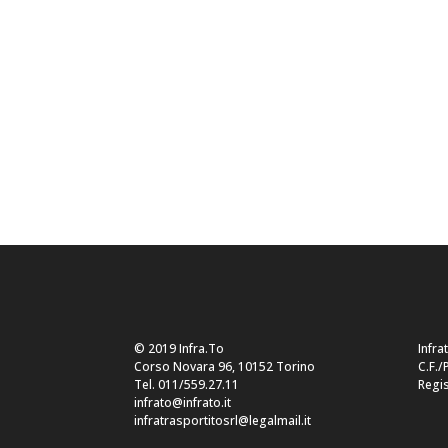
© 2019 Infra.To
Infra
Corso Novara 96, 10152 Torino
C.F./
Tel. 011/559.27.11
Regis
infrato@infrato.it
infratrasportitosrl@legalmail.it