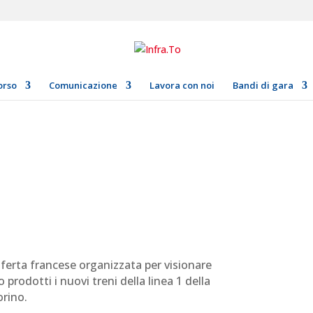
orso
Comunicazione
Lavora con noi
Bandi di gara
asferta francese organizzata per visionare
o prodotti i nuovi treni della linea 1 della
orino.