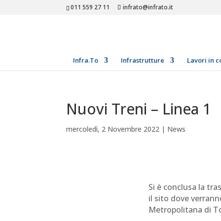
011 559 27 11
infrato@infrato.it
Infra.To
Infrastrutture
Lavori in c
Nuovi Treni – Linea 1
mercoledì, 2 Novembre 2022
|
News
Si è conclusa la tr
il sito dove verrann
Metropolitana di T