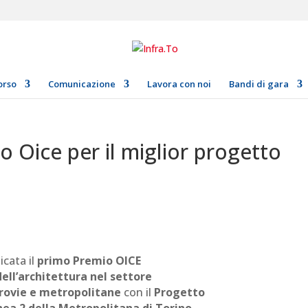
orso
Comunicazione
Lavora con noi
Bandi di gara
io Oice per il miglior progetto
icata il
primo Premio OICE
dell’architettura nel settore
rrovie e metropolitane
con il
Progetto