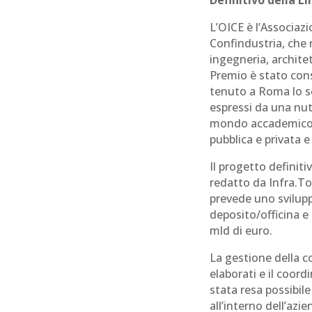
Definitivo della L
L’OICE è l’Associaz
Confindustria, che 
ingegneria, archite
Premio è stato cons
tenuto a Roma lo sco
espressi da una nu
mondo accademico, 
pubblica e privata e
Il progetto definiti
redatto da Infra.To
prevede uno sviluppo
deposito/officina e
mld di euro.
La gestione della c
elaborati e il coor
stata resa possibil
all’interno dell’azi