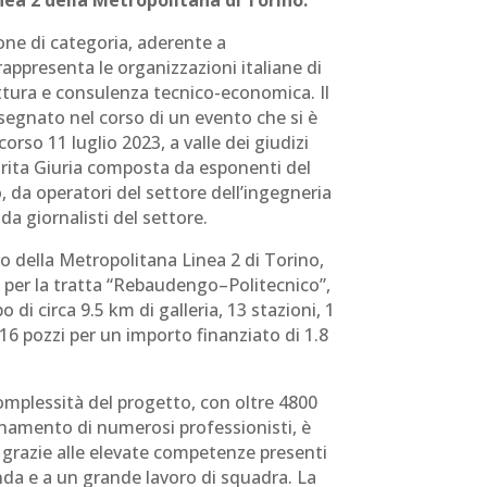
inea 2 della Metropolitana di Torino.
ione di categoria, aderente a
rappresenta le organizzazioni italiane di
ttura e consulenza tecnico-economica. Il
egnato nel corso di un evento che si è
rso 11 luglio 2023, a valle dei giudizi
trita Giuria composta da esponenti del
da operatori del settore dell’ingegneria
 da giornalisti del settore.
vo della Metropolitana Linea 2 di Torino,
 per la tratta “Rebaudengo–Politecnico”,
 di circa 9.5 km di galleria, 13 stazioni, 1
 16 pozzi per un importo finanziato di 1.8
omplessità del progetto, con oltre 4800
dinamento di numerosi professionisti, è
e grazie alle elevate competenze presenti
enda e a un grande lavoro di squadra. La