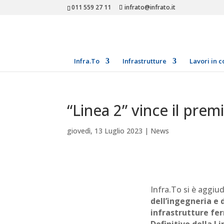
011 559 27 11
infrato@infrato.it
Infra.To
Infrastrutture
Lavori in c
“Linea 2” vince il prem
giovedì, 13 Luglio 2023
|
News
Infra.To si è aggiud
dell’ingegneria e 
infrastrutture fe