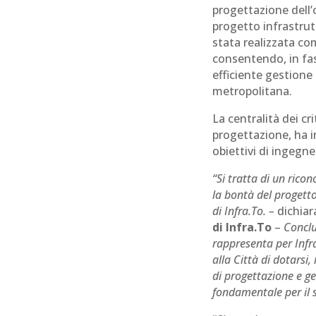
progettazione dell’o
progetto infrastrut
stata realizzata c
consentendo, in fas
efficiente gestion
metropolitana.
La centralità dei cri
progettazione, ha i
obiettivi di ingegne
“Si tratta di un ric
la bontà del progetto
di Infra.To. –
dichia
di Infra.To
–
Conclu
rappresenta per Infr
alla Città di dotarsi,
di progettazione e ge
fondamentale per il 