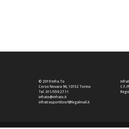
© 2019 Infra.To
Infra
Corso Novara 96, 10152 Torino
C.F./
Tel. 011/559.27.11
Regis
infrato@infrato.it
infratrasportitosrl@legalmail.it