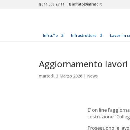
011 559 27 11
infrato@infrato.it
Infra.To
Infrastrutture
Lavori in c
Aggiornamento lavori 
martedì, 3 Marzo 2026
|
News
E’ on line l’aggiorn
costruzione “Colle
Proseguono le lavor