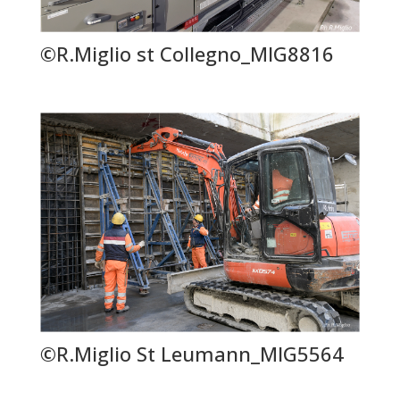
©R.Miglio st Collegno_MIG8816
©R.Miglio St Leumann_MIG5564